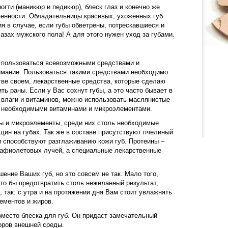
гти (маникюр и педикюр), блеск глаз и конечно же
венности. Обладательницы красивых, ухоженных губ
я в случае, если губы обветрены, потрескавшиеся и
зах мужского пола! А для этого нужен уход за губами.
 и пользоваться всевозможными средствами и
имание. Пользоваться такими средствами необходимо
стве своем, лекарственные средства, которые сделаю
ь раны. Если у Вас сохнут губы, а это часто бывает в
а влаги и витаминов, можно использовать маслянистые
ль необходимыми витаминами и микроэлементами.
ны и микроэлементы, среди них столь необходимые
щин на губах. Так же в составе присутствуют пчелиный
 способствуют разглаживанию кожи губ. Протеины –
рафиолетовых лучей, а специальные лекарственные
ение Ваших губ, но это совсем не так. Мало того,
Что бы предотвратить столь нежеланный результат,
так: с утра и на протяжении дня Вам стоит увлажнять
ементов и жиров.
вместо блеска для губ. Он придаст замечательный
оров внешней среды.