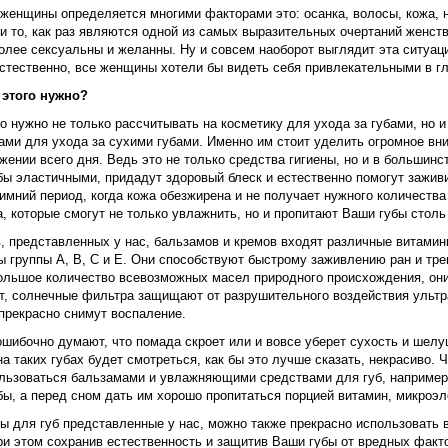
женщины определяется многими факторами это: осанка, волосы, кожа, но
и то, как раз являются одной из самых выразительных очертаний женст
олее сексуальны и желанны. Ну и совсем наоборот выглядит эта ситуаци
стественно, все женщины хотели бы видеть себя привлекательными в гла
 этого нужно?
о нужно не только рассчитывать на косметику для ухода за губами, но
ами для ухода за сухими губами. Именно им стоит уделить огромное вн
жении всего дня. Ведь это не только средства гигиены, но и в большин
ы эластичными, придадут здоровый блеск и естественно помогут заживит
имний период, когда кожа обезжирена и не получает нужного количеств
а, которые смогут не только увлажнить, но и пропитают Ваши губы сто
в, представленных у нас, бальзамов и кремов входят различные витами
 группы А, B, С и Е. Они способствуют быстрому заживлению ран и тре
большое количество всевозможных масел природного происхождения, они
т, солнечные фильтра защищают от разрушительного воздействия ульт
прекрасно снимут воспаление.
шибочно думают, что помада скроет или и вовсе уберет сухость и шелуш
а таких губах будет смотреться, как бы это лучше сказать, некрасиво. 
льзоваться бальзамами и увлажняющими средствами для губ, например, 
ы, а перед сном дать им хорошо пропитаться порцией витамин, микроэл
ы для губ представленные у нас, можно также прекрасно использовать 
ри этом сохранив естественность и защитив Ваши губы от вредных факт