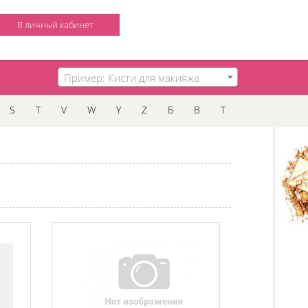
В личный кабинет
Пример: Кисти для макияжа
S
T
V
W
Y
Z
Б
В
Т