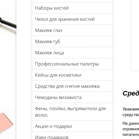
Наборы кистей
Чехол для хранения кистей
Макияж глаз
Макияж губ
Макияж лица
Профессиональные палитры
Кейсы для косметики
Средства для снятия макияжа
Сред
Чемоданы визажиста
Фены, плойки, выпрямители для
Уважаем
волос
средств
На данн
Акции и подарки
огромном
питатель
Идеи подарков