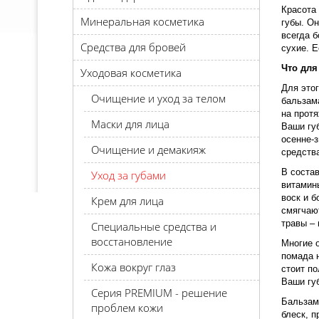
Красота 
Минеральная косметика
губы. Он
всегда б
Средства для бровей
сухие. Е
Что для
Уходовая косметика
Для этог
Очищение и уход за телом
бальзам
на протя
Маски для лица
Ваши губ
осенне-з
Очищение и демакияж
средств
В соста
Уход за губами
витамины
воск и 
Крем для лица
смягчаю
травы – 
Специальные средства и
восстановление
Многие о
помада н
Кожа вокруг глаз
стоит по
Ваши губ
Серия PREMIUM - решение
Бальзам
проблем кожи
блеск, п