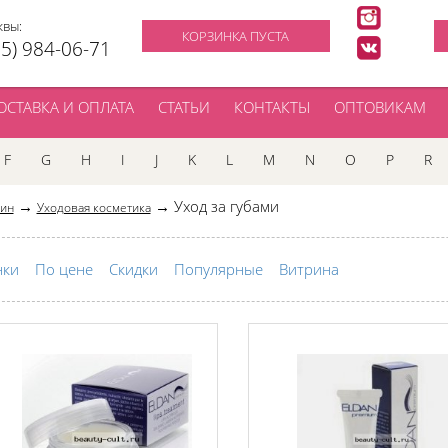
квы:
КОРЗИНКА ПУСТА
95) 984-06-71
ОСТАВКА И ОПЛАТА
СТАТЬИ
КОНТАКТЫ
ОПТОВИКАМ
F
G
H
I
J
K
L
M
N
O
P
R
→
→ Уход за губами
зин
Уходовая косметика
нки
По цене
Скидки
Популярные
Витрина