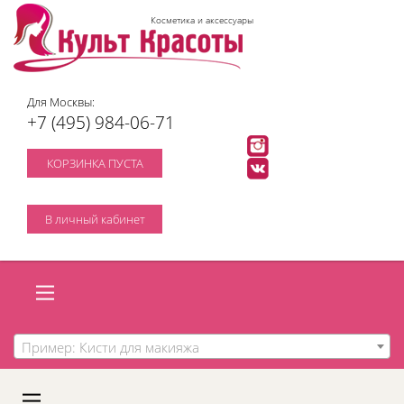
Косметика и аксессуары
Для Москвы:
+7 (495) 984-06-71
КОРЗИНКА ПУСТА
В личный кабинет
Пример: Кисти для макияжа
A
C