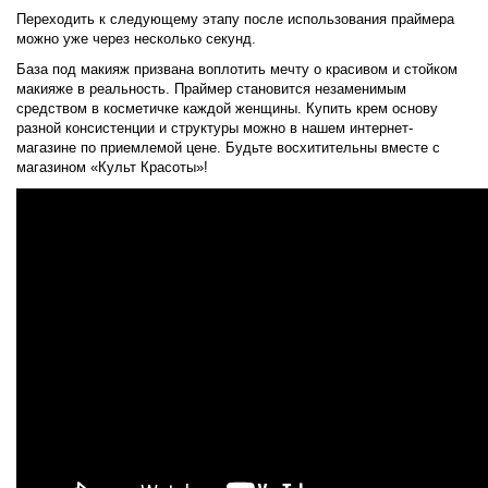
Переходить к следующему этапу после использования праймера
можно уже через несколько секунд.
База под макияж призвана воплотить мечту о красивом и стойком
макияже в реальность. Праймер становится незаменимым
средством в косметичке каждой женщины. Купить крем основу
разной консистенции и структуры можно в нашем интернет-
магазине по приемлемой цене. Будьте восхитительны вместе с
магазином «Культ Красоты»!