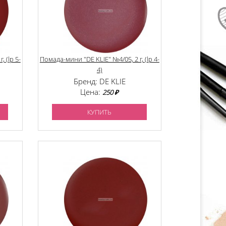
 (lp 5-
Помада-мини "DE KLIE" №4/05, 2 г, (lp 4-
4)
Бренд: DE KLIE
Цена:
250 ₽
КУПИТЬ