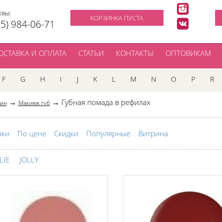
квы:
КОРЗИНКА ПУСТА
95) 984-06-71
ОСТАВКА И ОПЛАТА
СТАТЬИ
КОНТАКТЫ
ОПТОВИКАМ
F
G
H
I
J
K
L
M
N
O
P
R
→
→ Губная помада в рефилах
зин
Макияж губ
нки
По цене
Скидки
Популярные
Витрина
LIE
JOLLY