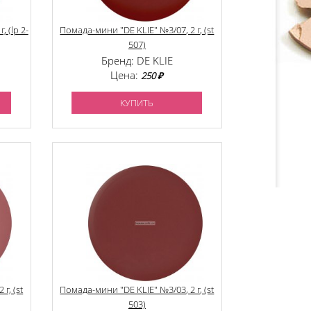
 (lp 2-
Помада-мини "DE KLIE" №3/07, 2 г, (st
507)
Бренд: DE KLIE
Цена:
250 ₽
КУПИТЬ
г, (st
Помада-мини "DE KLIE" №3/03, 2 г, (st
503)