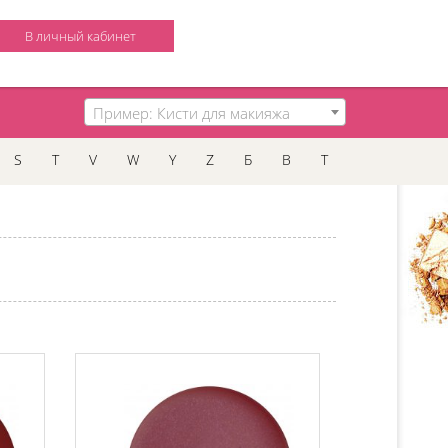
В личный кабинет
Пример: Кисти для макияжа
S
T
V
W
Y
Z
Б
В
Т