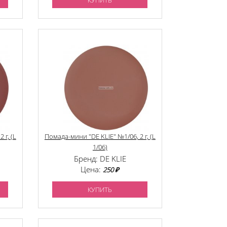
КУПИТЬ
 г, (L
Помада-мини "DE KLIE" №1/06, 2 г, (L
1/06)
Бренд: DE KLIE
Цена:
250 ₽
КУПИТЬ