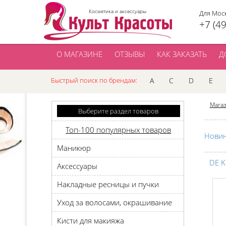
Косметика и аксессуары
Для Мос
+7 (4
О МАГАЗИНЕ
ОТЗЫВЫ
КАК ЗАКАЗАТЬ
Д
Быстрый поиск по брендам:
A
C
D
E
Мага
Выберите раздел товаров
Топ-100 популярных товаров
Нови
Маникюр
DE K
Аксессуары
Накладные ресницы и пучки
Уход за волосами, окрашивание
Кисти для макияжа