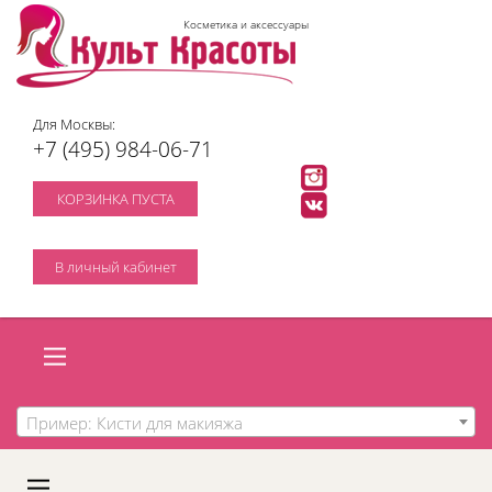
Косметика и аксессуары
Для Москвы:
+7 (495) 984-06-71
КОРЗИНКА ПУСТА
В личный кабинет
Пример: Кисти для макияжа
A
C