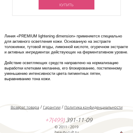
КУПИТЬ
Линия «PREMIUM lightening dimension» применяется специально
для активного осветления кожи. Основанную на экстракте
толокнянки, тутовой ягоды, лимонной кислоте, огуречном экстракте
и активных ингредиентах действующих на ферментативном уровне.
Действие осветляющих средств направлено на нормализацию
выработки клетками меланина, его блокированию, постепенному
уменьшению интенсивности цвета пигментных пятен,
выравниванию тона кожи.
/
/
Возврат товара
Гарантии
Политика конфиденциальности
+7(499)
391-11-09
© 2011 - 2019
beauty-cult.ru