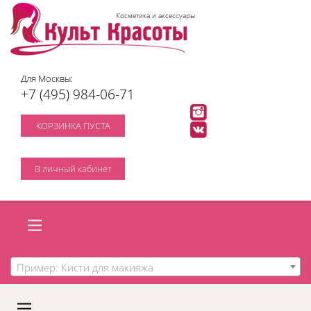
Косметика и аксессуары
Для Москвы:
+7 (495) 984-06-71
КОРЗИНКА ПУСТА
В личный кабинет
Пример: Кисти для макияжа
A
C