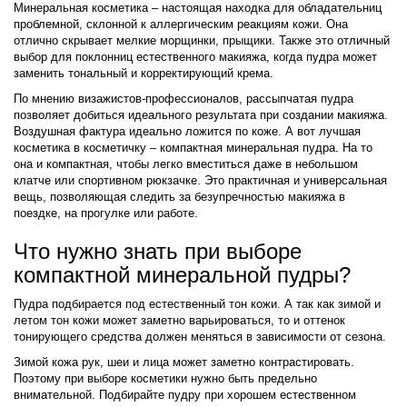
Минеральная косметика – настоящая находка для обладательниц
проблемной, склонной к аллергическим реакциям кожи. Она
отлично скрывает мелкие морщинки, прыщики. Также это отличный
выбор для поклонниц естественного макияжа, когда пудра может
заменить тональный и корректирующий крема.
По мнению визажистов-профессионалов, рассыпчатая пудра
позволяет добиться идеального результата при создании макияжа.
Воздушная фактура идеально ложится по коже. А вот лучшая
косметика в косметичку – компактная минеральная пудра. На то
она и компактная, чтобы легко вместиться даже в небольшом
клатче или спортивном рюкзачке. Это практичная и универсальная
вещь, позволяющая следить за безупречностью макияжа в
поездке, на прогулке или работе.
Что нужно знать при выборе
компактной минеральной пудры?
Пудра подбирается под естественный тон кожи. А так как зимой и
летом тон кожи может заметно варьироваться, то и оттенок
тонирующего средства должен меняться в зависимости от сезона.
Зимой кожа рук, шеи и лица может заметно контрастировать.
Поэтому при выборе косметики нужно быть предельно
внимательной. Подбирайте пудру при хорошем естественном