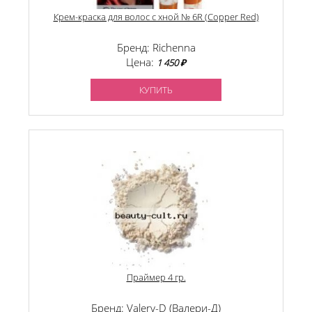
Крем-краска для волос с хной № 6R (Copper Red)
Бренд: Richenna
Цена:
1 450 ₽
КУПИТЬ
Праймер 4 гр.
Бренд: Valery-D (Валери-Д)