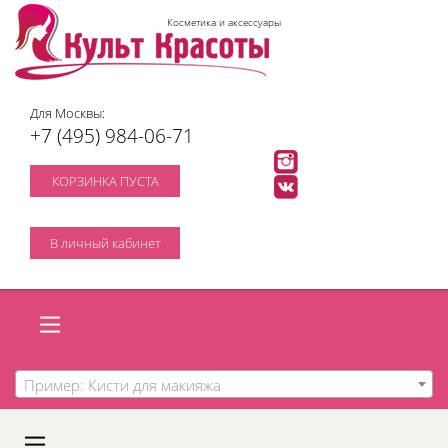
Косметика и аксессуары
Для Москвы:
+7 (495) 984-06-71
КОРЗИНКА ПУСТА
В личный кабинет
Пример: Кисти для макияжа
A
C