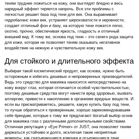
теням труднее ложиться на кожу, они выглядят бледно и весь
нарядный эффект теряется напрочь. Все эти проблемы с
легкостью решает база под тени для век. Она выравнивает
гидробаланс кожи век, устраняет шероховатости и неровности,
создает отличный фон и базу, на которую тени ложатся легко,
охотно, прочно, обеспечивая яркость, гладкость и отличный
внешний вид. К тому же, основа под тени – это своего рода защита
для кожи, которая не позволяет теням оказывать негативное
воздействие на нежную и чувствительную кожу век.
Для стойкого и длительного эффекта
Выбирая такой косметический продукт, как основа, нужно быть
осторожным и избегать дешевых и непроверенных производителей.
Ведь это средство для макияжа наносится непосредственно на
кожу вокруг глаз, которая отличается особой чувствительностью,
поэтому дешевые средства могут нанести вред здоровью, вызвать
аллергию, привести к накоплению в организме вредных веществ. И
если вы присматриваетесь, решаете, какую купить базу под тени,
то лучше обратиться к проверенным, хорошо зарекомендовавшим
себя брендам, которые к тому же предлагают богатый выбор основ
для макияжа глаз с различными дополнительными свойствами.
Отличная репутация у «Eye Primer» от JUST, она позволяет теням
держаться устойчиво и долго, исключая такие неприятные
моменты, как скатывающиеся комочки и осыпающиеся тени.