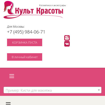
Косметика и аксессуары
Для Москвы:
+7 (495) 984-06-71
КОРЗИНКА ПУСТА
В личный кабинет
Пример: Кисти для макияжа
A
C