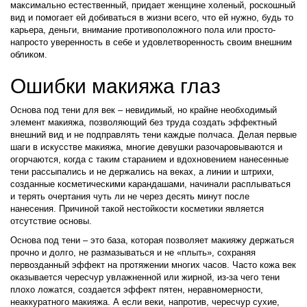
максимально естественный, придает женщине холеный, роскошный
вид и помогает ей добиваться в жизни всего, что ей нужно, будь то
карьера, деньги, внимание противоположного пола или просто-
напросто уверенность в себе и удовлетворенность своим внешним
обликом.
Ошибки макияжа глаз
Основа под тени для век – невидимый, но крайне необходимый
элемент макияжа, позволяющий без труда создать эффектный
внешний вид и не подправлять тени каждые полчаса. Делая первые
шаги в искусстве макияжа, многие девушки разочаровываются и
огорчаются, когда с таким старанием и вдохновением нанесенные
тени рассыпались и не держались на веках, а линии и штрихи,
созданные косметическими карандашами, начинали расплываться
и терять очертания чуть ли не через десять минут после
нанесения. Причиной такой нестойкости косметики является
отсутствие основы.
Основа под тени – это база, которая позволяет макияжу держаться
прочно и долго, не размазываться и не «плыть», сохраняя
первозданный эффект на протяжении многих часов. Часто кожа век
оказывается чересчур увлажненной или жирной, из-за чего тени
плохо ложатся, создается эффект пятен, неравномерности,
неаккуратного макияжа. А если веки, напротив, чересчур сухие,