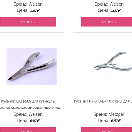
хромированные 8 мм.
Бренд: Weisen
Бренд: Weisen
Цена:
Цена:
530 ₽
500 ₽
КУПИТЬ
КУПИТЬ
Кусачки GCN-589 для кутикулы
Кусачки PY-843-D-(10 cm)-BJ для 
ропейские, хромированные 6 мм,
ручная заточка
Бренд: Weisen
Бренд: Metzger
Цена:
Цена:
650 ₽
670 ₽