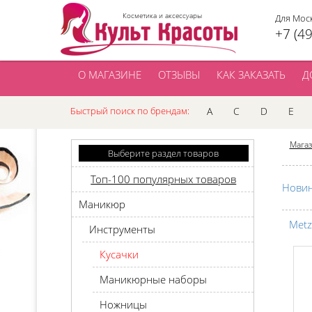
Косметика и аксессуары
Для Мос
+7 (4
О МАГАЗИНЕ
ОТЗЫВЫ
КАК ЗАКАЗАТЬ
Д
Быстрый поиск по брендам:
A
C
D
E
Мага
Выберите раздел товаров
Топ-100 популярных товаров
Нови
Маникюр
Metz
Инструменты
Кусачки
Маникюрные наборы
Ножницы