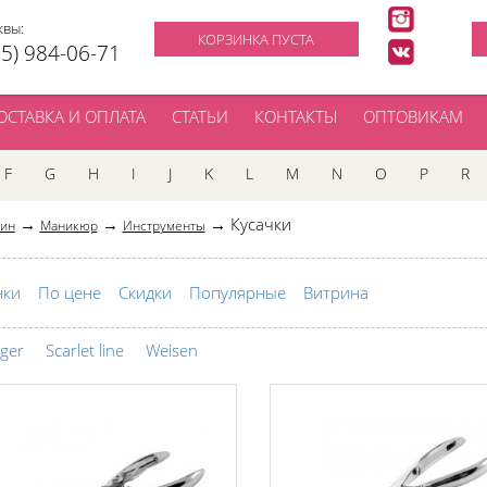
квы:
КОРЗИНКА ПУСТА
95) 984-06-71
ОСТАВКА И ОПЛАТА
СТАТЬИ
КОНТАКТЫ
ОПТОВИКАМ
F
G
H
I
J
K
L
M
N
O
P
R
→
→
→ Кусачки
зин
Маникюр
Инструменты
нки
По цене
Скидки
Популярные
Витрина
ger
Scarlet line
Weisen