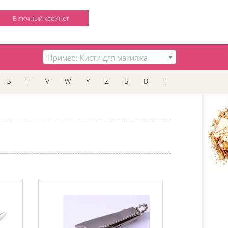
В личный кабинет
Пример: Кисти для макияжа
S
T
V
W
Y
Z
Б
В
Т