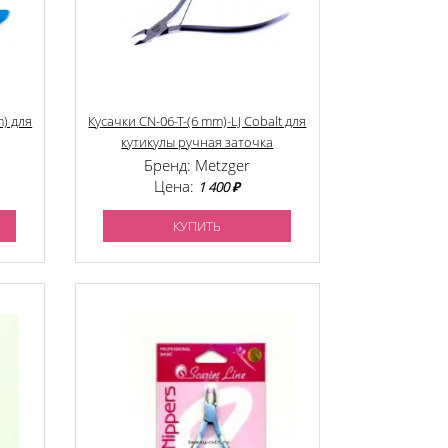
) для
Кусачки CN-06-T-(6 mm)-LJ Cobalt для
кутикулы ручная заточка
Бренд: Metzger
Цена:
1 400 ₽
КУПИТЬ