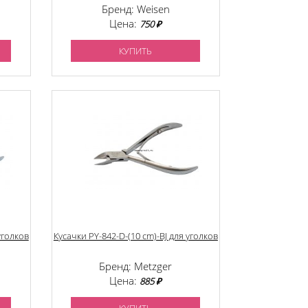
ручная заточка
Бренд: Weisen
Цена:
750 ₽
КУПИТЬ
уголков
Кусачки PY-842-D-(10 cm)-BJ для уголков
Бренд: Metzger
Цена:
885 ₽