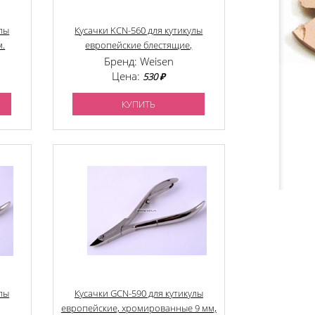
улы
Кусачки KCN-560 для кутикулы
м.
европейские блестящие,
хромированные 6 мм.
Бренд: Weisen
Цена:
530 ₽
КУПИТЬ
улы
Кусачки GCN-590 для кутикулы
европейские, хромированные 9 мм,