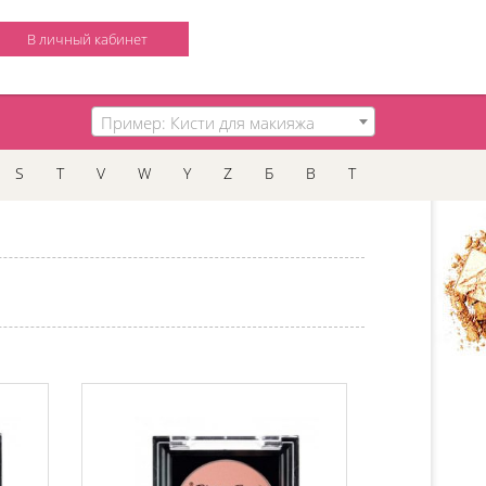
В личный кабинет
Пример: Кисти для макияжа
S
T
V
W
Y
Z
Б
В
Т