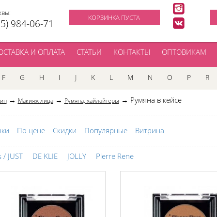
квы:
КОРЗИНКА ПУСТА
95) 984-06-71
ОСТАВКА И ОПЛАТА
СТАТЬИ
КОНТАКТЫ
ОПТОВИКАМ
F
G
H
I
J
K
L
M
N
O
P
R
→
→
→ Румяна в кейсе
зин
Макияж лица
Румяна, хайлайтеры
нки
По цене
Скидки
Популярные
Витрина
 / JUST
DE KLIE
JOLLY
Pierre Rene