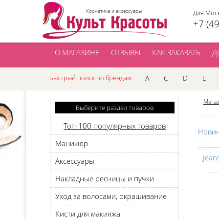
Косметика и аксессуары
Для Мос
+7 (4
О МАГАЗИНЕ
ОТЗЫВЫ
КАК ЗАКАЗАТЬ
Д
Быстрый поиск по брендам:
A
C
D
E
Мага
Выберите раздел товаров
Топ-100 популярных товаров
Нови
Маникюр
Jeans
Аксессуары
Накладные ресницы и пучки
Уход за волосами, окрашивание
Кисти для макияжа