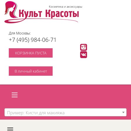
Косметика и аксессуары
Для Москвы:
+7 (495) 984-06-71
КОРЗИНКА ПУСТА
В личный кабинет
Пример: Кисти для макияжа
A
C