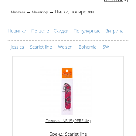
→
→ Пилки, полировки
Магазин
Маникюр
Новинки
По цене
Скидки
Популярные
Витрина
Jessica
Scarlet line
Weisen
Bohemia
SW
Пилочка NF.15 (PERFUM)
Бренд: Scarlet line