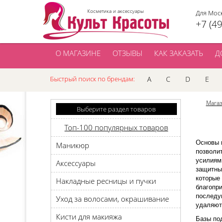
Косметика и аксессуары
Для Мос
+7 (4
О МАГАЗИНЕ
ОТЗЫВЫ
КАК ЗАКАЗАТЬ
Д
Быстрый поиск по брендам:
A
C
D
E
Мага
Выберите раздел товаров
Топ-100 популярных товаров
Основы п
Маникюр
позволи
усилиям
Аксессуары
защитны
которые
Накладные ресницы и пучки
благопр
последу
Уход за волосами, окрашивание
удаляют
Кисти для макияжа
Базы по