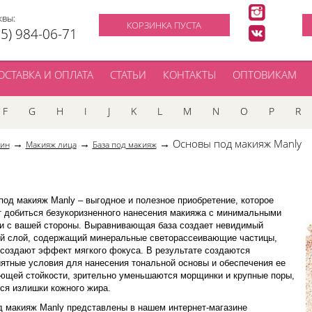
квы:
КОРЗИНКА ПУСТА
95) 984-06-71
ОСТАВКА И ОПЛАТА
СТАТЬИ
КОНТАКТЫ
ОПТОВИКАМ
F
G
H
I
J
K
L
M
N
O
P
R
→
→
→ Основы под макияж Manly
зин
Макияж лица
База под макияж
од макияж Manly – выгодное и полезное приобретение, которое
т добиться безукоризненного нанесения макияжа с минимальными
и с вашей стороны. Выравнивающая база создает невидимый
й слой, содержащий минеральные светорассеивающие частицы,
 создают эффект мягкого фокуса. В результате создаются
иятные условия для нанесения тональной основы и обеспечения ее
ющей стойкости, зрительно уменьшаются морщинки и крупные поры,
ся излишки кожного жира.
д макияж Manly представлены в нашем интернет-магазине