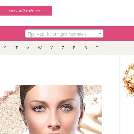
В личный кабинет
Пример: Кисти для макияжа
S
T
V
W
Y
Z
Б
В
Т