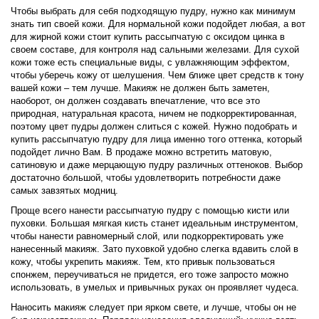
Чтобы выбрать для себя подходящую пудру, нужно как минимум
знать тип своей кожи. Для нормальной кожи подойдет любая, а вот
для жирной кожи стоит купить рассыпчатую с оксидом цинка в
своем составе, для контроля над сальными железами. Для сухой
кожи тоже есть специальные виды, с увлажняющим эффектом,
чтобы уберечь кожу от шелушения. Чем ближе цвет средств к тону
вашей кожи – тем лучше. Макияж не должен быть заметен,
наоборот, он должен создавать впечатление, что все это
природная, натуральная красота, ничем не подкорректированная,
поэтому цвет пудры должен слиться с кожей. Нужно подобрать и
купить рассыпчатую пудру для лица именно того оттенка, который
подойдет лично Вам. В продаже можно встретить матовую,
сатиновую и даже мерцающую пудру различных оттеноков. Выбор
достаточно большой, чтобы удовлетворить потребности даже
самых завзятых модниц.
Проще всего нанести рассыпчатую пудру с помощью кисти или
пуховки. Большая мягкая кисть станет идеальным инструментом,
чтобы нанести равномерный слой, или подкорректировать уже
нанесенный макияж. Зато пуховкой удобно слегка вдавить слой в
кожу, чтобы укрепить макияж. Тем, кто привык пользоваться
спонжем, переучиваться не придется, его тоже запросто можно
использовать, в умелых и привычных руках он проявляет чудеса.
Наносить макияж следует при ярком свете, и лучше, чтобы он не