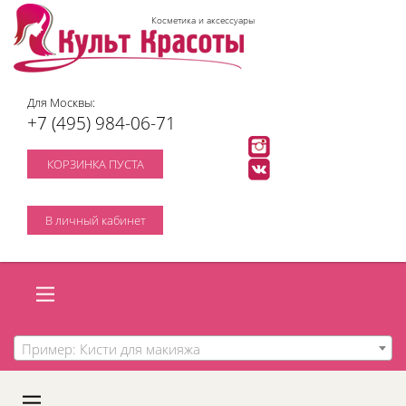
Косметика и аксессуары
Для Москвы:
+7 (495) 984-06-71
КОРЗИНКА ПУСТА
В личный кабинет
Пример: Кисти для макияжа
A
C