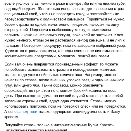
возле уголков глаз, немного реже в центре лба или на нижней губе,
над подбородком. Желательно использовать для нанесения страз
специальный клей, чтобы не повредить кожу, и постарайтесь не
переусердствовать с количеством камешков. Торопиться не нужно,
берем стразы по одной, желательно пинцетом, наносим на одну
сторону клей. Подносим к выбранному месту, и прижимаем
пальцем к коже на несколько секунд, пока клей не застынет. Клея
нужно немного, чтобы он не растекался из-под камешка, и не лип к
пальцам. Повторяем процедуру, пока не завершим выбранный узор.
Удаляются стразы нажатием, а следы клея после них смываются
косметическими средствами, молочком, пенкой или гелем
Если вам очень понравится произведенный эффект, то можете
попробовать использовать стразы и в повседневном макияже,
только тогда уже в небольших количествах. Например, можно
нанести по стразе, возле внешних уголков глаз, и одну на нижнюю
губу, или центр лба. Таким образом, можно обеспечить
сверкающий, но при этом не слишком броский макияж на весь
день. При выходе из дома, на всякий случай можно взять с собой
запасные стразы и клей, вдруг одна отклеится. Стразы можно
использовать повторно, пока не потеряют блеск или не потеряются.
А
основа под тени
только подчеркнет индивидуальность и Вашу
красоту.
Покупайте стразы только в интернет-магазине Культ Красоты.
Гарантируем качество материалов!