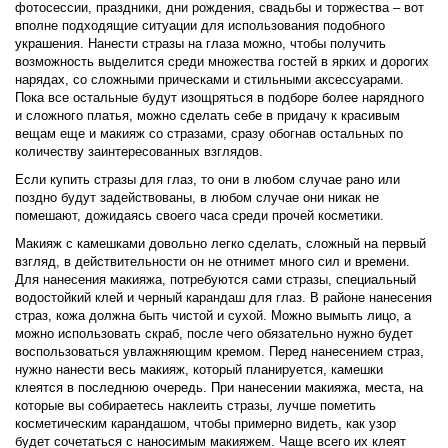
фотосессии, праздники, дни рождения, свадьбы и торжества – вот
вполне подходящие ситуации для использования подобного
украшения. Нанести стразы на глаза можно, чтобы получить
возможность выделится среди множества гостей в ярких и дорогих
нарядах, со сложными прическами и стильными аксессуарами.
Пока все остальные будут изощряться в подборе более нарядного
и сложного платья, можно сделать себе в придачу к красивым
вещам еще и макияж со стразами, сразу обогнав остальных по
количеству заинтересованных взглядов.
Если купить стразы для глаз, то они в любом случае рано или
поздно будут задействованы, в любом случае они никак не
помешают, дожидаясь своего часа среди прочей косметики.
Макияж с камешками довольно легко сделать, сложный на первый
взгляд, в действительности он не отнимет много сил и времени.
Для нанесения макияжа, потребуются сами стразы, специальный
водостойкий клей и черный карандаш для глаз. В районе нанесения
страз, кожа должна быть чистой и сухой. Можно вымыть лицо, а
можно использовать скраб, после чего обязательно нужно будет
воспользоваться увлажняющим кремом. Перед нанесением страз,
нужно нанести весь макияж, который планируется, камешки
клеятся в последнюю очередь. При нанесении макияжа, места, на
которые вы собираетесь наклеить стразы, лучше пометить
косметическим карандашом, чтобы примерно видеть, как узор
будет сочетаться с наносимым макияжем. Чаще всего их клеят