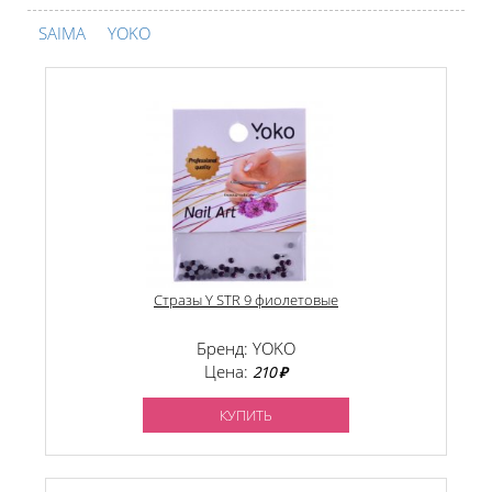
SAIMA
YOKO
Стразы Y STR 9 фиолетовые
Бренд: YOKO
Цена:
210 ₽
КУПИТЬ