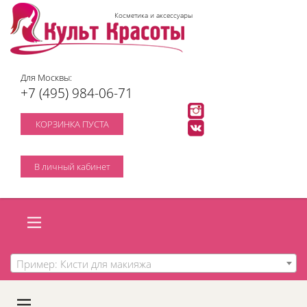
Косметика и аксессуары
Для Москвы:
+7 (495) 984-06-71
КОРЗИНКА ПУСТА
В личный кабинет
Пример: Кисти для макияжа
A
C