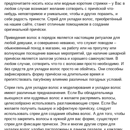
предпочитаете носить косы или модные короткие стрижки – у Вас в
любом случае возникает желание сотворить с причёской что-
нибудь неповторимое и уникальное, чтобы и других поразить, и
себе радость принести. Спрей для укладки волос, приобретённый
на нашем сайте, станет отличным помощником в создании
оригинальной причёски.
Приведения волос в порядок является настоящим ритуалом для
любой девушки, и совершенно неважно, что служит поводом –
обыкновенный поход в магазин, на работу или на прогулку или
волнующее посещение важных мероприятий, где наличие шикарной
причёски является залогом успеха и хорошего самочувствия. В
любом случае, сотворить что-то с волосами просто необходимо. И
без средств для укладки волос просто не обойтись. Они способны
зафиксировать форму причёски на длительное время и
препятствовать пагубному влиянию различных погодных условий.
Спреи гель для укладки волос и моделирования и укладки волос
имеют различные предназначения. Если Вы обладательница
вьющихся или кудрявых волос и желаете распрямить волосы,
целесообразно использовать разглаживающие спреи. Если Вы
желаете получить пышную и эффектную причёску, следует
использовать спреи для создания объёма волос. А для того, чтобы
просто закрепить волосы в нужной для вас форме, существуют
спреи для фиксации прически. Эти и многие другие спреи для
укладки волос удобно расположены в данном разделе, к каждому