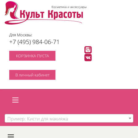
Косметика и аксессуары
Для Москвы:
+7 (495) 984-06-71
КОРЗИНКА ПУСТА
В личный кабинет
Пример: Кисти для макияжа
A
C