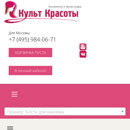
Косметика и аксессуары
Для Москвы:
+7 (495) 984-06-71
КОРЗИНКА ПУСТА
В личный кабинет
Пример: Кисти для макияжа
A
C