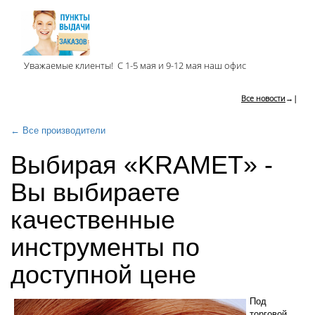
Уважаемые клиенты! С 1-5 мая и 9-12 мая наш офис
Все новости
→|
← Все производители
Выбирая «KRAMET» -
Вы выбираете
качественные
инструменты по
доступной цене
Под
торговой