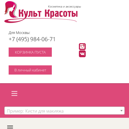
Косметика и аксессуары
Для Москвы:
+7 (495) 984-06-71
КОРЗИНКА ПУСТА
В личный кабинет
Пример: Кисти для макияжа
A
C