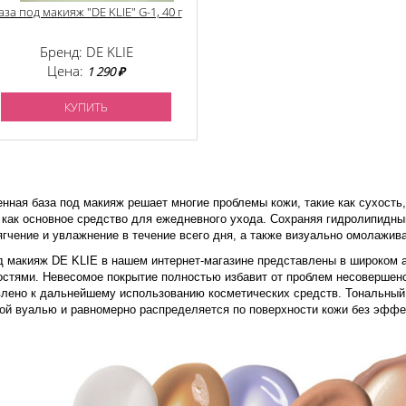
аза под макияж "DE KLIE" G-1, 40 г
Бренд: DE KLIE
Цена:
1 290 ₽
КУПИТЬ
нная база под макияж решает многие проблемы кожи, такие как сухость
 как основное средство для ежедневного ухода. Сохраняя гидролипидны
гчение и увлажнение в течение всего дня, а также визуально омолажив
д макияж DE KLIE в нашем интернет-магазине представлены в широком
остями. Невесомое покрытие полностью избавит от проблем несовершенс
влено к дальнейшему использованию косметических средств. Тональный 
ой вуалью и равномерно распределяется по поверхности кожи без эффе