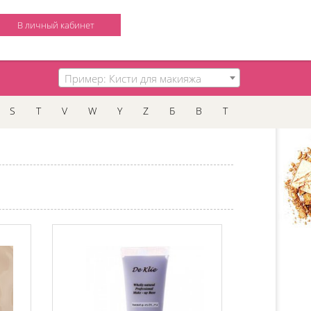
В личный кабинет
Пример: Кисти для макияжа
S
T
V
W
Y
Z
Б
В
Т