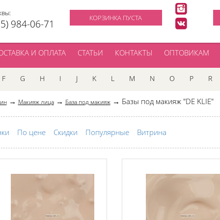
квы:
КОРЗИНКА ПУСТА
95) 984-06-71
ОСТАВКА И ОПЛАТА
СТАТЬИ
КОНТАКТЫ
ОПТОВИКАМ
F
G
H
I
J
K
L
M
N
O
P
R
→
→
→ Базы под макияж "DE KLIE"
зин
Макияж лица
База под макияж
нки
По цене
Скидки
Популярные
Витрина