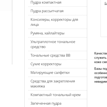
Пудра компактная
Б
Пудра рассыпчатая
Консилеры, корректоры для
лица
Румяна, хайлайтеры
Ультраплотное тональное
средство
Качестве
Тональные средства BB
служить
коже смя
Сухие корректоры
Базы по
Матирующие салфетки
особенн
подгото
Средства для закрепления
невидим
макияжа
Компактный тональный крем
Запеченная пудра