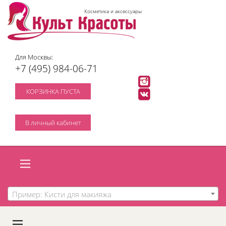
Косметика и аксессуары
Для Москвы:
+7 (495) 984-06-71
КОРЗИНКА ПУСТА
В личный кабинет
Пример: Кисти для макияжа
A
C