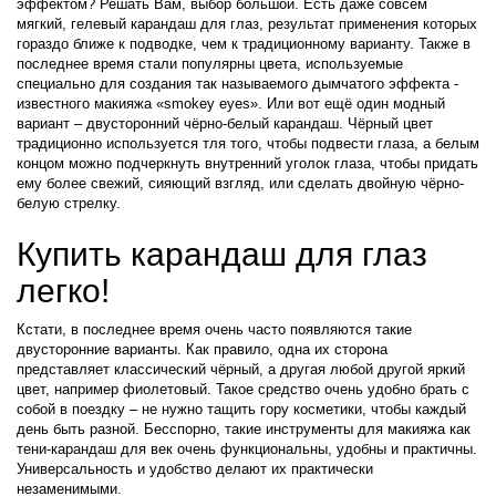
эффектом? Решать Вам, выбор большой. Есть даже совсем
мягкий, гелевый карандаш для глаз, результат применения которых
гораздо ближе к подводке, чем к традиционному варианту. Также в
последнее время стали популярны цвета, используемые
специально для создания так называемого дымчатого эффекта -
известного макияжа «smokey eyes». Или вот ещё один модный
вариант – двусторонний чёрно-белый карандаш. Чёрный цвет
традиционно используется тля того, чтобы подвести глаза, а белым
концом можно подчеркнуть внутренний уголок глаза, чтобы придать
ему более свежий, сияющий взгляд, или сделать двойную чёрно-
белую стрелку.
Купить карандаш для глаз
легко!
Кстати, в последнее время очень часто появляются такие
двусторонние варианты. Как правило, одна их сторона
представляет классический чёрный, а другая любой другой яркий
цвет, например фиолетовый. Такое средство очень удобно брать с
собой в поездку – не нужно тащить гору косметики, чтобы каждый
день быть разной. Бесспорно, такие инструменты для макияжа как
тени-карандаш для век очень функциональны, удобны и практичны.
Универсальность и удобство делают их практически
незаменимыми.