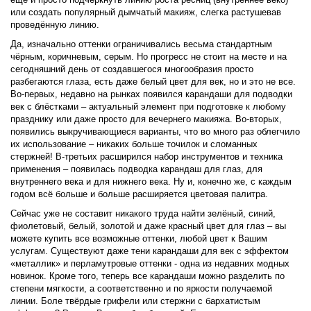
или создать популярный дымчатый макияж, слегка растушевав
проведённую линию.
Да, изначально оттенки ограничивались весьма стандартным
чёрным, коричневым, серым. Но прогресс не стоит на месте и на
сегодняшний день от создавшегося многообразия просто
разбегаются глаза, есть даже белый цвет для век, но и это не все.
Во-первых, недавно на рынках появился карандаши для подводки
век с блёстками – актуальный элемент при подготовке к любому
празднику или даже просто для вечернего макияжа. Во-вторых,
появились выкручивающиеся варианты, что во много раз облегчило
их использование – никаких больше точилок и сломанных
стержней! В-третьих расширился набор инструментов и техника
применения – появилась подводка карандаш для глаз, для
внутреннего века и для нижнего века. Ну и, конечно же, с каждым
годом всё больше и больше расширяется цветовая палитра.
Сейчас уже не составит никакого труда найти зелёный, синий,
фиолетовый, белый, золотой и даже красный цвет для глаз – вы
можете купить все возможные оттенки, любой цвет к Вашим
услугам. Существуют даже тени карандаши для век с эффектом
«металлик» и перламутровые оттенки - одна из недавних модных
новинок. Кроме того, теперь все карандаши можно разделить по
степени мягкости, а соответственно и по яркости получаемой
линии. Боле твёрдые грифели или стержни с бархатистым