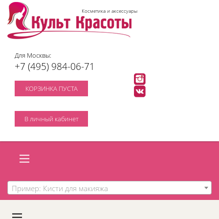
Косметика и аксессуары
Для Москвы:
+7 (495) 984-06-71
КОРЗИНКА ПУСТА
В личный кабинет
Пример: Кисти для макияжа
A
C