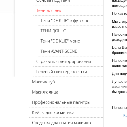
Основа под тени
насыщенн
помощью
Тени для век
Но как и
Тени "DE KLIE" в футляре
Мы с ог
известн
ТЕНИ "JOLLY"
Наносить
доходить
Тени "DE KLIE" моно
Если Вы 
Тени AVANT-SCENE
бровями
Стразы для декорирования
Нанесите
осветли
Гелевый глиттер, блестки
Для подч
Макияж губ
Лучше вс
заканчив
Макияж лица
бы дости
Профессиональные палитры
Полезны
Кейсы для косметики
Ка
Средства для снятия макияжа