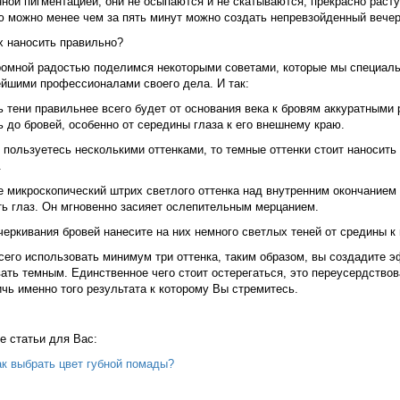
ой пигментацией, они не осыпаются и не скатываются, прекрасно расту
 можно менее чем за пять минут можно создать непревзойденный вечер
х наносить правильно?
ромной радостью поделимся некоторыми советами, которые мы специальн
ейшими профессионалами своего дела. И так:
 тени правильнее всего будет от основания века к бровям аккуратными
 до бровей, особенно от середины глаза к его внешнему краю.
пользуетесь несколькими оттенками, то темные оттенки стоит наносить 
.
 микроскопический штрих светлого оттенка над внутренним окончанием г
ть глаз. Он мгновенно засияет ослепительным мерцанием.
еркивания бровей нанесите на них немного светлых теней от средины к
его использовать минимум три оттенка, таким образом, вы создадите э
ать темным. Единственное чего стоит остерегаться, это переусердствов
чь именно того результата к которому Вы стремитесь.
е статьи для Вас:
к выбрать цвет губной помады?