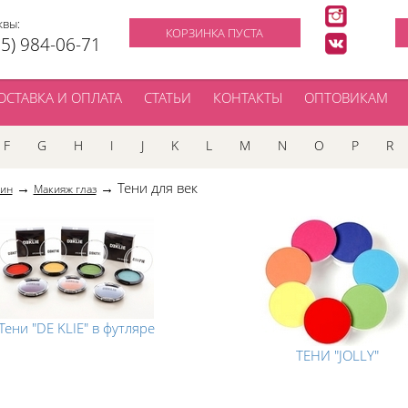
квы:
КОРЗИНКА ПУСТА
95) 984-06-71
ОСТАВКА И ОПЛАТА
СТАТЬИ
КОНТАКТЫ
ОПТОВИКАМ
F
G
H
I
J
K
L
M
N
O
P
R
→
→ Тени для век
зин
Макияж глаз
Тени "DE KLIE" в футляре
ТЕНИ "JOLLY"