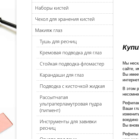
Наборы кистей
Чехол для хранения кистей
Макияж глаз
Тушь для ресниц
Купи
Кремовая подводка для глаз
Стойкая подводка-фломастер
Мы неска
сайте, и
Карандаши для глаз
Вы имеет
интернет
Подводка с кисточкой жидкая
В этом 
несомне
Рассыпчатая
ультраперламутровая пудра
Рефилам
Ваши гл
(пигмент)
изменит
воедино 
Инструменты для завивки
Вы вновь
ресниц
Рефилы 