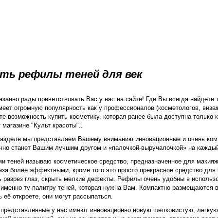
ть рефилы теней для век
занно рады приветствовать Вас у нас на сайте! Где Вы всегда найдете 
меет огромную популярность как у профессионалов (косметологов, визаж
е возможность купить косметику, которая ранее была доступна только 
 магазине "Культ красоты"..
разделе мы представляем Вашему вниманию инновационные и очень компа
нно станет Вашим лучшим другом и «палочкой-выручалочкой» на кажды
и теней называю косметическое средство, предназначенное для макияж
аза более эффектными, кроме того это просто прекрасное средство для
ь разрез глаз, скрыть мелкие дефекты. Рефилы очень удобны в использ
именно ту палитру теней, которая нужна Вам. Компактно размещаются в
 её откроете, они могут рассыпаться.
представленные у нас имеют инновационно новую шелковистую, легкую 