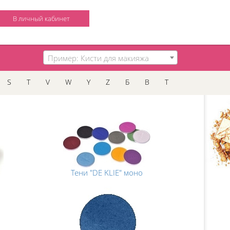
В личный кабинет
Пример: Кисти для макияжа
S
T
V
W
Y
Z
Б
В
Т
Тени "DE KLIE" моно