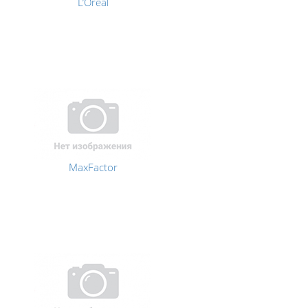
L’Oreal
MaxFactor