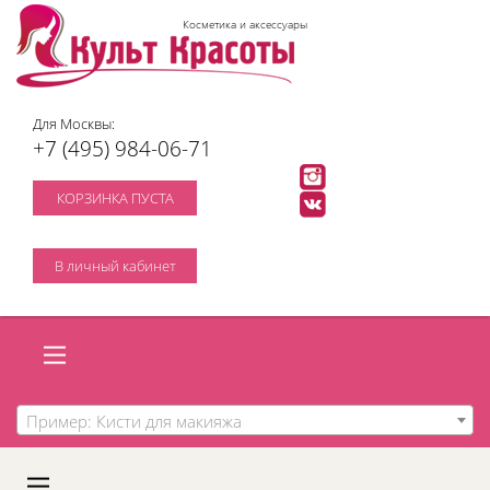
Косметика и аксессуары
Для Москвы:
+7 (495) 984-06-71
КОРЗИНКА ПУСТА
В личный кабинет
Пример: Кисти для макияжа
A
C