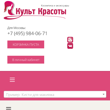
Косметика и аксессуары
Для Москвы:
+7 (495) 984-06-71
КОРЗИНКА ПУСТА
В личный кабинет
Пример: Кисти для макияжа
A
C